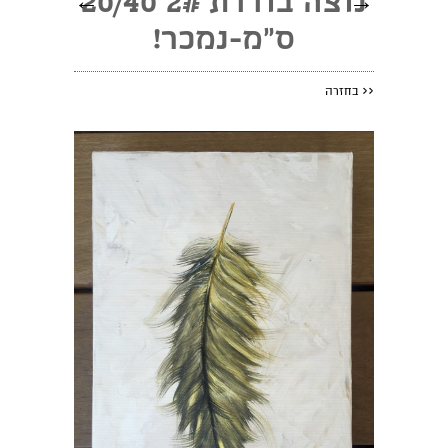
→
נוצה בודדת 2# 20/40
←
ס"מ-נמכר!
<<
בחזרה